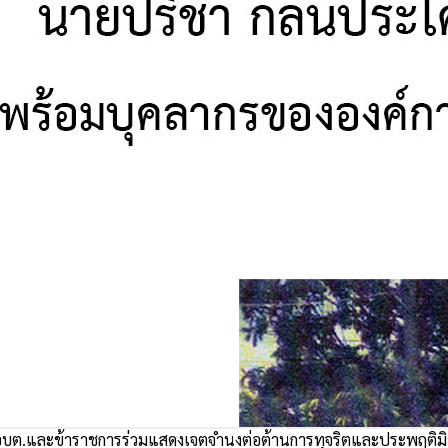
บต.และข้าราชการร่วมแสดงเจตจำนงต่อต้านการทุจริตและประพฤติม